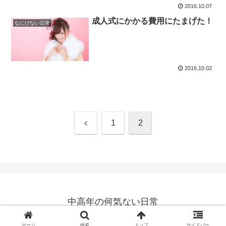
2016.10.07
成人式にかかる費用にたまげた！
なにげない日常
2016.10.02
前
1
2
へ
中高年の何気ない日常
© 2016 中高年の何気ない日常.
ホーム
検索
トップ
サイドバー