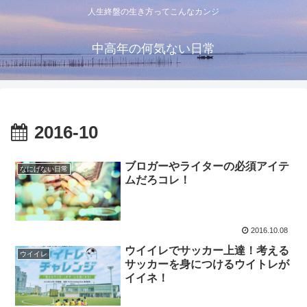
人生終盤の生き方ってこんなカンジ
中高年の何気ない日常
2016-10
ブロガーやライターの必須アイテ
なにげない日常
ムだろコレ！
2016.10.08
ウイイレでサッカー上達！考える
ウイイレ
サッカーを身につけるウイトレが
イイネ！