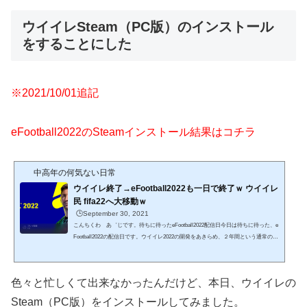
ウイイレSteam（PC版）のインストール
をすることにした
※2021/10/01追記
eFootball2022のSteamインストール結果はコチラ
中高年の何気ない日常
ウイイレ終了→eFootball2022も一日で終了ｗ ウイイレ
民 fifa22へ大移動ｗ
🕒️September 30, 2021
こんちくわ あ゛じです。待ちに待ったeFootball2022配信日今日は待ちに待った、e
Football2022の配信日です。ウイイレ2022の開発をあきらめ、２年間という通常の倍
の時間をかけて根本的な部分からじっくりと作り上げたサッカーゲーム。長年に渡
って親しまれてきた「ウイニングイレブン」というタイトルを捨て、「eFootball」
として誕生した、最高のサッカーゲーム。期待せずにはいられません。ウイイレフ
色々と忙しくて出来なかったんだけど、本日、ウイイレの
ァンはオレを含め、みんなどこかソワソワしていますｗ 午前９時、いよいよ配信ス
タート！SteamからPC版をダウンロードオレは...
Steam（PC版）をインストールしてみました。