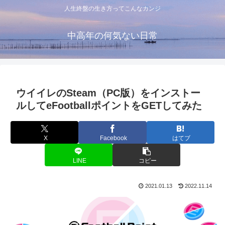
人生終盤の生き方ってこんなカンジ
中高年の何気ない日常
ウイイレのSteam（PC版）をインストー
ルしてeFootballポイントをGETしてみた
X
Facebook
はてブ
LINE
コピー
2021.01.13
2022.11.14