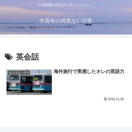
人生終盤の生き方ってこんなカンジ
中高年の何気ない日常
英会話
海外旅行で実感したオレの英語力
なにげない日常
2016.11.18