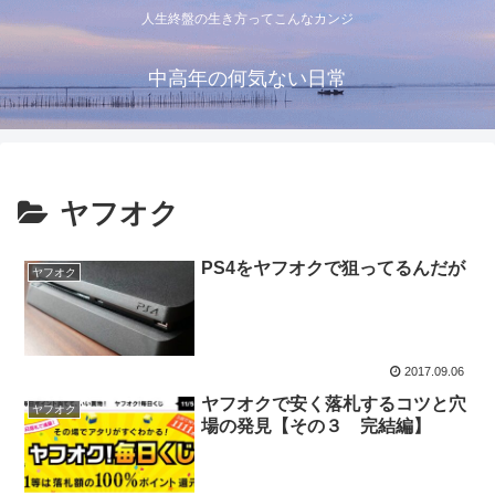
人生終盤の生き方ってこんなカンジ
中高年の何気ない日常
ヤフオク
PS4をヤフオクで狙ってるんだが
ヤフオク
2017.09.06
ヤフオクで安く落札するコツと穴
ヤフオク
場の発見【その３ 完結編】