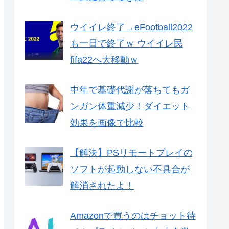
ウイイレ終了→eFootball2022
も一日で終了ｗ ウイイレ民
fifa22へ大移動ｗ
中年で基礎代謝が落ちてもガ
ンガン体重減少！ダイエット
効果を画像で比較
【解決】PSリモートプレイの
ソフトが起動しない不具合が
解消されたよ！
Amazonで買うのはチョット待