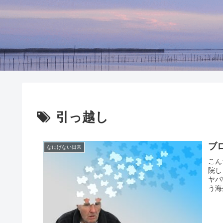
引っ越し
ブ
なにげない日常
こん
院し
ヤバ
う海