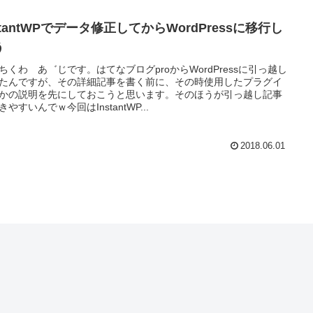
stantWPでデータ修正してからWordPressに移行し
う
ちくわ あ゛じです。はてなブログproからWordPressに引っ越し
たんですが、その詳細記事を書く前に、その時使用したプラグイ
かの説明を先にしておこうと思います。そのほうが引っ越し記事
きやすいんでｗ今回はInstantWP...
2018.06.01