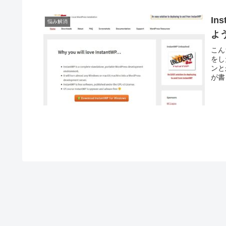
In
悩み解消
よ
こん
をし
ンと
が書