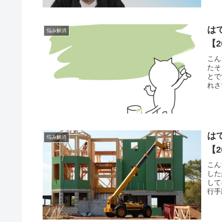
は
悩み解消
【2
こん
たそ
とで
れさ
は
悩み解消
【2
こん
した
して
行手