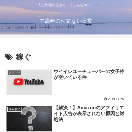
人生終盤の生き方ってこんなカンジ
中高年の何気ない日常
稼ぐ
ウイイレユーチューバーの女子枠
アフィリ
が空いている件
2019.11.26
【解決！】Amazonのアフィリエ
悩み解消
イト広告が表示されない原因と対
処法