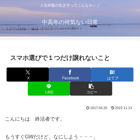
人生終盤の生き方ってこんなカンジ
中高年の何気ない日常
スマホ選びで１つだけ譲れないこと
X
Facebook
はてブ
LINE
コピー
2017.04.20
2022.11.13
こんにちは 終活者です。
もうすぐGWだけど、なにしよう・・・。