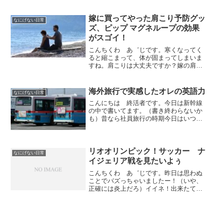
イムデー！※終了しましたマジで安いん
で、お楽しみの2日間となります。実は今
日まで知らなくて、つい最近、Am...
嫁に買ってやった肩こり予防グッ
なにげない日常
ズ、ピップ マグネループの効果
がスゴイ！
こんちくわ あ゛じです。寒くなってく
ると縮こまって、体が固まってしまいま
すね。肩こりは大丈夫ですか？嫁の肩こ
りは相変わらず以前、嫁の肩こり解消グ
ッズを買った記事を書きました。これ、
とても気に入ったようで、ずっと愛用し
海外旅行で実感したオレの英語力
なにげない日常
ています。（珍しく壊れな...
こんにちは 終活者です。今日は新幹線
の中で書いてます。（書き終わらないか
も）昔なら社員旅行の時期今日はいつも
と違って新幹線に乗る客が多い。あぁ、
旅行シーズンなのかなぁ～なんて思って
たら、昔のことを思い出した。昔はこの
時期になると、フロントガ...
リオオリンピック！サッカー ナ
なにげない日常
イジェリア戦を見たいよぅ
こんちくわ あ゛じです。昨日は思わぬ
ことでバズっちゃいましたー！（いや、
正確には炎上だろ）イイネ！出来たて１
ヶ月程度のブログでこんなにアクセス来
るなんて、Hatenaスゴイわー！この調子
でどんどん炎上すれば、月刊１０万ＰＶ