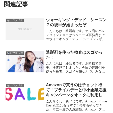
関連記事
ウォーキング・デッド シーズン
なにげない日常
７の後半が始まったぞ
こんにちは 終活者です。オレ宛のバレ
ンタインチョコはジャニーズ事務所まで
ｗウォーキング・デッド シーズン７後半
の配信開始ウォーキング・デッドの配信
が、昨日からまた始まりました！まだか
まだかと首を長くして待ってましたよ。
造影剤を使った検査はスゴかっ
なにげない日常
出来れば長くなるのはア...
た！
こんにちは 終活者です。お陰様で無
事、検査終了しました。今回の造影剤を
使った検査、スゴイ衝撃なんで、みなさ
んにお伝えしておきます。年取ってきた
らみんなやるんだろうからｗドキドキし
ちゃダメ予約した時間に病院に到着する
Amazonで買うのはチョット待
なにげない日常
と、まずは処置室と言われる...
て！プライムデーと中小企業応援
キャンペーンをオトクに利用しよ
う！
こんちくわ あ゛じです。Amazon Prime
Day 2021はもうすぐ！今年もやってき
た、年に一度の大感謝祭、Amazon プラ