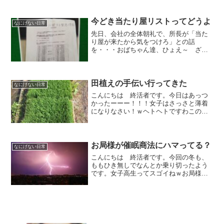
とく飲み込んでしまうというアレ。宇宙
にある、得体の知れない恐ろしい穴だ。
そんなワケわからん穴が、地球の、しか
今どき当たり屋リストってどうよ
なにげない日常
もウチの中にもあるなんて！...
先日、会社の全体朝礼で、所長が「当た
り屋が来たから気をつけろ」との話
を・・・おばちゃん達、ひょえ～ ざわ
ざわ・・・アホかとｗ退社時、出入り口
の掲示板に当たり屋のリストが！（笑）
それがこれ！ぷぷぷ！あのなぁもし、ホ
ントに当たり屋だったら捕まっ...
田植えの手伝い行ってきた
なにげない日常
こんにちは 終活者です。今日はあっつ
かったーーー！！！女子はさっさと薄着
になりなさい！ｗヘトヘトですわこの
前、種まきをしたワケだけど、立派に成
長してました。大体、１ヶ月くらいなん
だけど、もうこんなに！これが今度は秋
になると、黄金の稲穂がたわ...
お局様が催眠商法にハマってる？
なにげない日常
こんにちは 終活者です。今回の冬も、
ももひき無しでなんとか乗り切ったよう
です。女子高生ってスゴイねｗお局様が
ハマっている今、お局様がハマっている
事がある。それはＫという、電位治療器
の無料体験会場通いだ。たぶん、若い人
は興味ないから知らないだ...