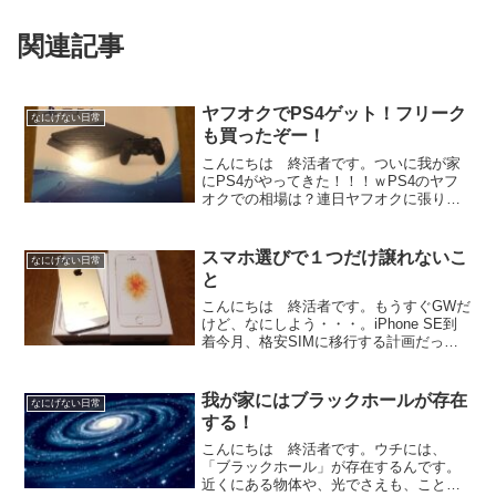
関連記事
ヤフオクでPS4ゲット！フリーク
なにげない日常
も買ったぞー！
こんにちは 終活者です。ついに我が家
にPS4がやってきた！！！ｗPS4のヤフ
オクでの相場は？連日ヤフオクに張り付
き、やっとPS4（2000系）をゲットしま
した。使用期間が一週間程度で、メーカ
ー保証もたっぷりある上物です。費用は
スマホ選びで１つだけ譲れないこ
なにげない日常
送料込みで約2...
と
こんにちは 終活者です。もうすぐGWだ
けど、なにしよう・・・。iPhone SE到
着今月、格安SIMに移行する計画だった
ので、まずはスマホ本体を購入。今、使
ってるiPhone5だと、格安SIMが使えるか
微妙なんで・・・。どいつもこいつも、
我が家にはブラックホールが存在
なにげない日常
あ...
する！
こんにちは 終活者です。ウチには、
「ブラックホール」が存在するんです。
近くにある物体や、光でさえも、ことご