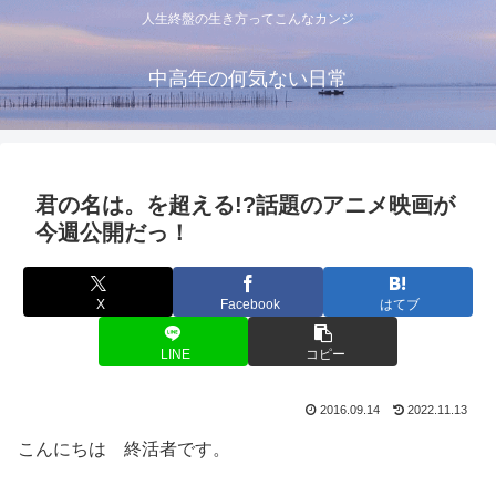
人生終盤の生き方ってこんなカンジ
中高年の何気ない日常
君の名は。を超える!?話題のアニメ映画が
今週公開だっ！
X
Facebook
はてブ
LINE
コピー
2016.09.14
2022.11.13
こんにちは 終活者です。