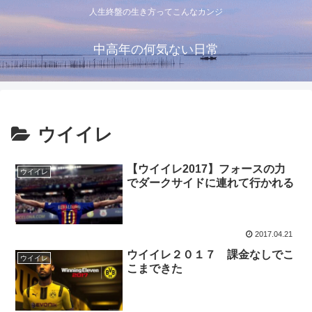
人生終盤の生き方ってこんなカンジ
中高年の何気ない日常
ウイイレ
【ウイイレ2017】フォースの力
ウイイレ
でダークサイドに連れて行かれる
2017.04.21
ウイイレ２０１７ 課金なしでこ
ウイイレ
こまできた