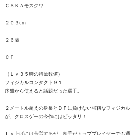
ＣＳＫＡモスクワ
２０３cm
２６歳
ＣＦ
（Ｌｖ３５時の特筆数値）
フィジカルコンタクト９１
序盤から使えると話題だった選手。
２メートル超えの身長とＤＦに負けない強靱なフィジカル
が、クロスゲーの今作にはピッタリ！
Ｌｖ上げには苦労するが、相手がトッププレイヤーでも通