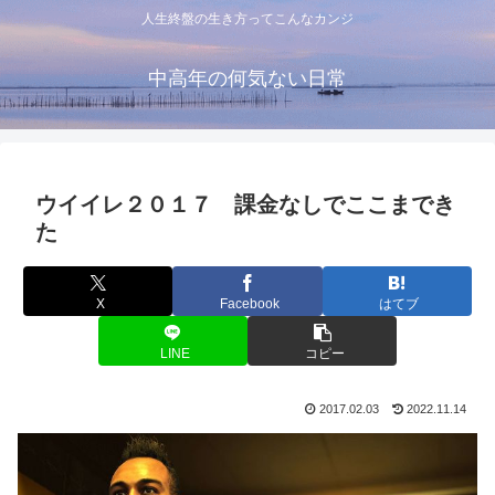
人生終盤の生き方ってこんなカンジ
中高年の何気ない日常
ウイイレ２０１７ 課金なしでここまでき
た
X
Facebook
はてブ
LINE
コピー
2017.02.03
2022.11.14