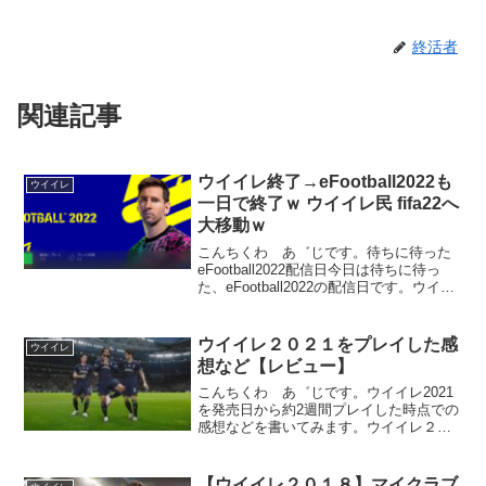
終活者
関連記事
ウイイレ終了→eFootball2022も
ウイイレ
一日で終了ｗ ウイイレ民 fifa22へ
大移動ｗ
こんちくわ あ゛じです。待ちに待った
eFootball2022配信日今日は待ちに待っ
た、eFootball2022の配信日です。ウイイ
レ2022の開発をあきらめ、２年間という
通常の倍の時間をかけて根本的な部分か
らじっくりと作り上げたサッカー...
ウイイレ２０２１をプレイした感
ウイイレ
想など【レビュー】
こんちくわ あ゛じです。ウイイレ2021
を発売日から約2週間プレイした時点での
感想などを書いてみます。ウイイレ２０
２１概要2020/9/17発売のウイイレ2021
は、ウイイレ2020のシーズンアップデー
トということで、ほぼウイイレ2020と...
【ウイイレ２０１８】マイクラブ