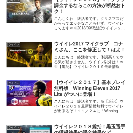
ウイイレ
課金するならこの方法が断然おト
ク！
こんちくわ 終活者です。クリスマスだ
からってエッチなこともせず、ウイイレ
してますｗ※2018/09/3追記ウイイレ２０
１９レビュー記事もどうぞ。えげつない
課金誘導年末ということで、ウイイレの
マイクラブでも色々なイベントがぶっこ
ウイイレ2017 マイクラブ コナ
ウイイレ
まれてきていま...
ミさん、ここを修正して！はよ！
こんにちは 終活者です。体調悪くてや
る気が起きません。ウイイレ以外は！ｗ
※【追記】ウイイレ２０１９最新情報５
０試合くらい、VSＣＯＭをしたところな
んだかんだ忙しい中、なんとか５０試合
くらいマイクラブのVSＣＯＭを消化。い
【ウイイレ２０１７】基本プレイ
ウイイレ
や～ぁ、楽しすぎる！...
無料版 Winning Eleven 2017
Lite がついに登場！
こんにちは 終活者です。※【追記】ウ
イイレ２０１９最新情報無料でウイイレ
が出来るぞ！１１／２４に「Winning
Eleven 2017 Lite」がついに配信されまし
たよ。PlayStation storeから無料でダウン
ロード出来ます。...
ウイイレ２０１８総括！黒玉選手
ウイイレ
の獲得結果や課金結果など