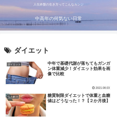
人生終盤の生き方ってこんなカンジ
中高年の何気ない日常
ダイエット
中年で基礎代謝が落ちてもガンガ
ダイエット
ン体重減少！ダイエット効果を画
像で比較
2021.08.03
糖質制限ダイエットで体重と血糖
悩み解消
値はどうなった！？【２か月後】